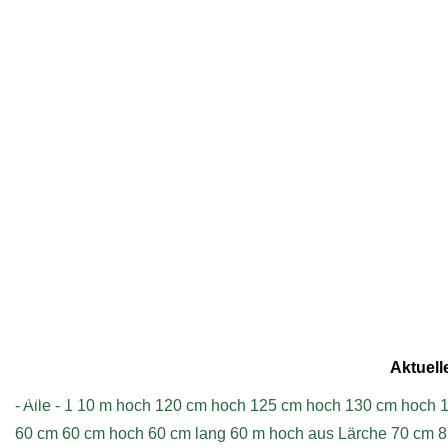
Geschrieben am Sonntag, 08.08.2021 - 14:18
Aktuell
Impressum
- Alle -
1
10 m hoch
120 cm hoch
125 cm hoch
130 cm hoch
1
60 cm
60 cm hoch
60 cm lang
60 m hoch aus Lärche
70 cm
8