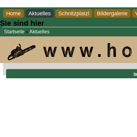
Direkt zum Inhalt
Home
Aktuelles
Schnitzplatzl
Bildergalerie
Sie sind hier
Startseite
»
Aktuelles
S
Stachelschwein aus Lärchenholz, 70 cm lang