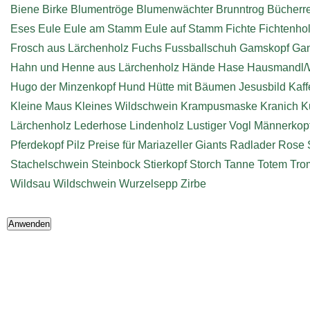
Biene
Birke
Blumentröge
Blumenwächter
Brunntrog
Bücherr
Eses
Eule
Eule am Stamm
Eule auf Stamm
Fichte
Fichtenho
Frosch aus Lärchenholz
Fuchs
Fussballschuh
Gamskopf
Ga
Hahn und Henne aus Lärchenholz
Hände
Hase
Hausmandl/
Hugo der Minzenkopf
Hund
Hütte mit Bäumen
Jesusbild
Kaff
Kleine Maus
Kleines Wildschwein
Krampusmaske
Kranich
K
Lärchenholz
Lederhose
Lindenholz
Lustiger Vogl
Männerkop
Pferdekopf
Pilz
Preise für Mariazeller Giants
Radlader
Rose
Stachelschwein
Steinbock
Stierkopf
Storch
Tanne
Totem
Tro
Wildsau
Wildschwein
Wurzelsepp
Zirbe