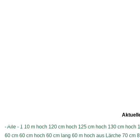
Geschrieben am Sonntag, 13.05.2018 - 11:49
Aktuell
Impressum
- Alle -
1
10 m hoch
120 cm hoch
125 cm hoch
130 cm hoch
1
60 cm
60 cm hoch
60 cm lang
60 m hoch aus Lärche
70 cm
8