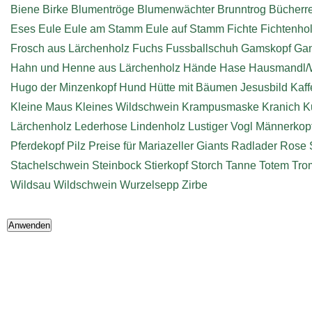
Biene
Birke
Blumentröge
Blumenwächter
Brunntrog
Bücherr
Eses
Eule
Eule am Stamm
Eule auf Stamm
Fichte
Fichtenho
Frosch aus Lärchenholz
Fuchs
Fussballschuh
Gamskopf
Ga
Hahn und Henne aus Lärchenholz
Hände
Hase
Hausmandl/
Hugo der Minzenkopf
Hund
Hütte mit Bäumen
Jesusbild
Kaff
Kleine Maus
Kleines Wildschwein
Krampusmaske
Kranich
K
Lärchenholz
Lederhose
Lindenholz
Lustiger Vogl
Männerkop
Pferdekopf
Pilz
Preise für Mariazeller Giants
Radlader
Rose
Stachelschwein
Steinbock
Stierkopf
Storch
Tanne
Totem
Tro
Wildsau
Wildschwein
Wurzelsepp
Zirbe