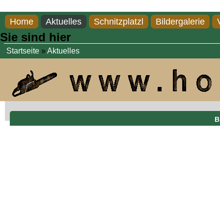
Direkt zum Inhalt
Home
Aktuelles
Schnitzplatzl
Bildergalerie
Sie sind hier
Startseite
»
Aktuelles
B
Blumenwächter, Lärche, 120 cm