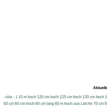
Geschrieben am Dienstag, 22.12.2015 - 11:34
Aktuell
Impressum
- Alle -
1
10 m hoch
120 cm hoch
125 cm hoch
130 cm hoch
1
60 cm
60 cm hoch
60 cm lang
60 m hoch aus Lärche
70 cm
8