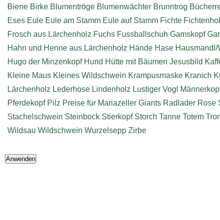
Biene
Birke
Blumentröge
Blumenwächter
Brunntrog
Bücherr
Eses
Eule
Eule am Stamm
Eule auf Stamm
Fichte
Fichtenho
Frosch aus Lärchenholz
Fuchs
Fussballschuh
Gamskopf
Ga
Hahn und Henne aus Lärchenholz
Hände
Hase
Hausmandl/
Hugo der Minzenkopf
Hund
Hütte mit Bäumen
Jesusbild
Kaff
Kleine Maus
Kleines Wildschwein
Krampusmaske
Kranich
K
Lärchenholz
Lederhose
Lindenholz
Lustiger Vogl
Männerkop
Pferdekopf
Pilz
Preise für Mariazeller Giants
Radlader
Rose
Stachelschwein
Steinbock
Stierkopf
Storch
Tanne
Totem
Tro
Wildsau
Wildschwein
Wurzelsepp
Zirbe