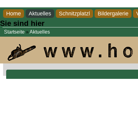
Direkt zum Inhalt
Home
Aktuelles
Schnitzplatzl
Bildergalerie
Sie sind hier
Startseite
»
Aktuelles
Eule, Höhe 1,10m