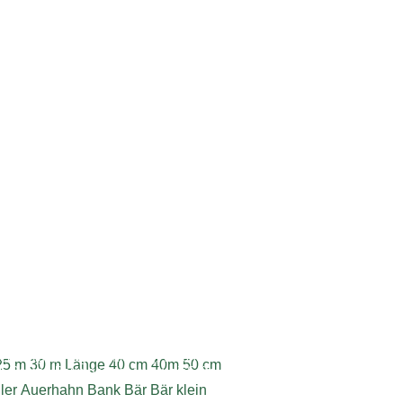
ebdesign, Programmierung, Webhosting
25 m
30 m Länge
40 cm
40m
50 cm
6 Roman Baumgartner | www.dieSeite.at
ler
Auerhahn
Bank
Bär
Bär klein