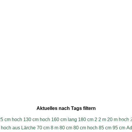
015 - 09:30
Aktuelles nach Tags filtern
W
25 cm hoch
130 cm hoch
160 cm lang
180 cm
2
2 m
20 m hoch
© 202
 hoch aus Lärche
70 cm
8 m
80 cm
80 cm hoch
85 cm
95 cm
Ad