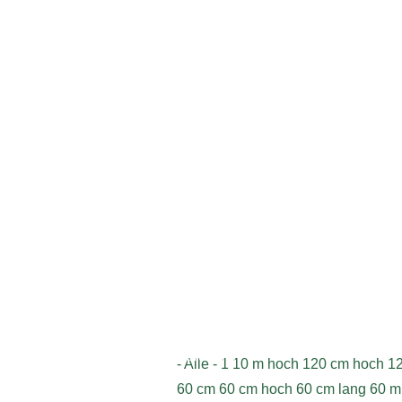
Geschrieben am Dienstag, 22.12.2
Impressum
- Alle -
1
10 m hoch
120 cm hoch
1
60 cm
60 cm hoch
60 cm lang
60 m