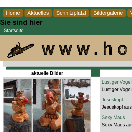
Direkt zum Inhalt
Home
Aktuelles
Schnitzplatzl
Bildergalerie
Sie sind hier
Startseite
Kontakt
aktuelle Bilder
Lustiger Vogel
Karl Bauer
Lustiger Voge
Aschbach 17
8634 Aschbach
Jesuskopf
0664 / 5938781
Jesuskopf aus
karl-der@holzsagla.at
Sexy Maus
Sexy Maus aus