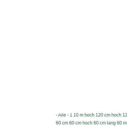
Geschrieben am Sonntag, 01.07.20
Impressum
- Alle -
1
10 m hoch
120 cm hoch
1
60 cm
60 cm hoch
60 cm lang
60 m