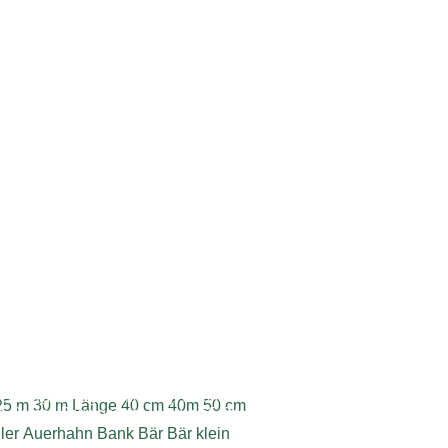
ebdesign, Programmierung, Webhosting
25 m
30 m Länge
40 cm
40m
50 cm
6 Roman Baumgartner | www.dieSeite.at
ler
Auerhahn
Bank
Bär
Bär klein