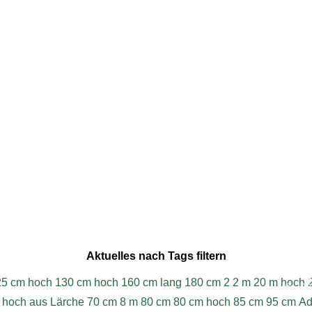
18 - 13:17
Aktuelles nach Tags filtern
W
25 cm hoch
130 cm hoch
160 cm lang
180 cm
2
2 m
20 m hoch
© 202
 hoch aus Lärche
70 cm
8 m
80 cm
80 cm hoch
85 cm
95 cm
Ad