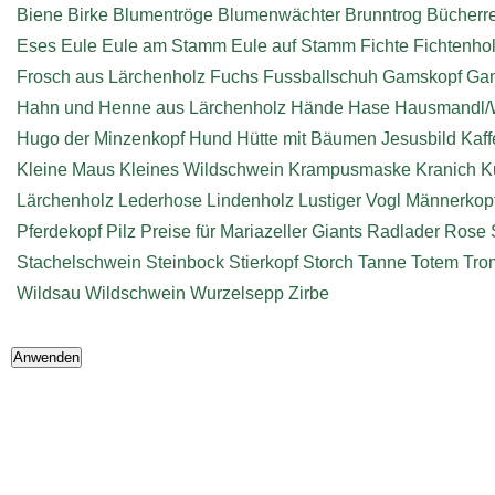
Biene
Birke
Blumentröge
Blumenwächter
Brunntrog
Bücherr
Eses
Eule
Eule am Stamm
Eule auf Stamm
Fichte
Fichtenho
Frosch aus Lärchenholz
Fuchs
Fussballschuh
Gamskopf
Ga
Hahn und Henne aus Lärchenholz
Hände
Hase
Hausmandl/
Hugo der Minzenkopf
Hund
Hütte mit Bäumen
Jesusbild
Kaff
Kleine Maus
Kleines Wildschwein
Krampusmaske
Kranich
K
Lärchenholz
Lederhose
Lindenholz
Lustiger Vogl
Männerkop
Pferdekopf
Pilz
Preise für Mariazeller Giants
Radlader
Rose
Stachelschwein
Steinbock
Stierkopf
Storch
Tanne
Totem
Tro
Wildsau
Wildschwein
Wurzelsepp
Zirbe