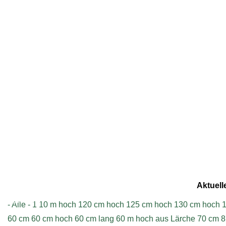
Geschrieben am Mittwoch, 27.04.2016 - 19:25
Aktuell
Impressum
- Alle -
1
10 m hoch
120 cm hoch
125 cm hoch
130 cm hoch
1
60 cm
60 cm hoch
60 cm lang
60 m hoch aus Lärche
70 cm
8