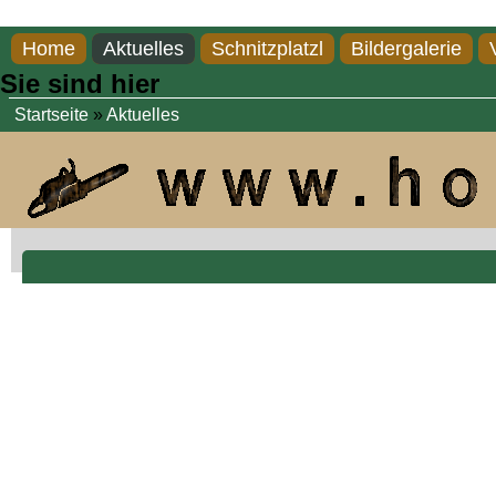
Direkt zum Inhalt
Home
Aktuelles
Schnitzplatzl
Bildergalerie
Sie sind hier
Startseite
»
Aktuelles
Gamskopf, Esche