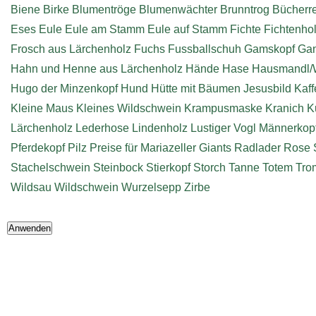
Biene
Birke
Blumentröge
Blumenwächter
Brunntrog
Bücherr
Eses
Eule
Eule am Stamm
Eule auf Stamm
Fichte
Fichtenho
Frosch aus Lärchenholz
Fuchs
Fussballschuh
Gamskopf
Ga
Hahn und Henne aus Lärchenholz
Hände
Hase
Hausmandl/
Hugo der Minzenkopf
Hund
Hütte mit Bäumen
Jesusbild
Kaff
Kleine Maus
Kleines Wildschwein
Krampusmaske
Kranich
K
Lärchenholz
Lederhose
Lindenholz
Lustiger Vogl
Männerkop
Pferdekopf
Pilz
Preise für Mariazeller Giants
Radlader
Rose
Stachelschwein
Steinbock
Stierkopf
Storch
Tanne
Totem
Tro
Wildsau
Wildschwein
Wurzelsepp
Zirbe