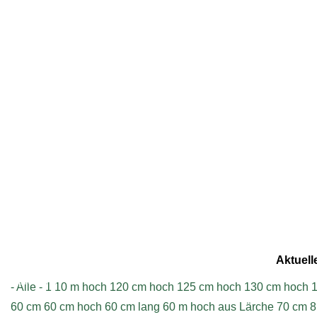
Geschrieben am Dienstag, 22.12.2015 - 11:27
Aktuell
Impressum
- Alle -
1
10 m hoch
120 cm hoch
125 cm hoch
130 cm hoch
1
60 cm
60 cm hoch
60 cm lang
60 m hoch aus Lärche
70 cm
8