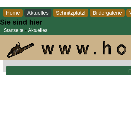
Direkt zum Inhalt
Home
Aktuelles
Schnitzplatzl
Bildergalerie
Sie sind hier
Startseite
»
Aktuelles
F
Forelle, Höhe1,85 m